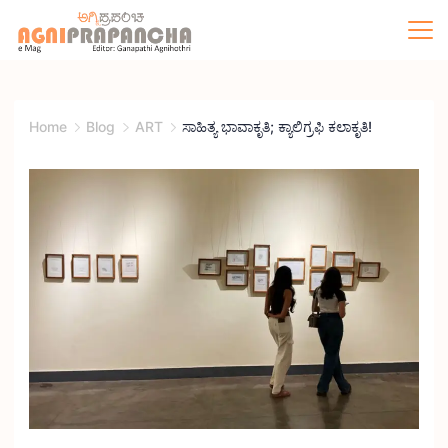
Home
Blog
ART
ಸಾಹಿತ್ಯ ಭಾವಾಕೃತಿ; ಕ್ಯಾಲಿಗ್ರಫಿ ಕಲಾಕೃತಿ!