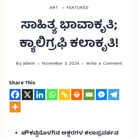
ART
FEATURED
ಸಾಹಿತ್ಯ ಭಾವಾಕೃತಿ;
ಕ್ಯಾಲಿಗ್ರಫಿ ಕಲಾಕೃತಿ!
By
admin
November 3, 2024
Write a Comment
Share This
ಚೌಕಟ್ಟಿನೊಳಗಿನ ಅಕ್ಷರಗಳ ಕಲಾಪ್ರದರ್ಶನ