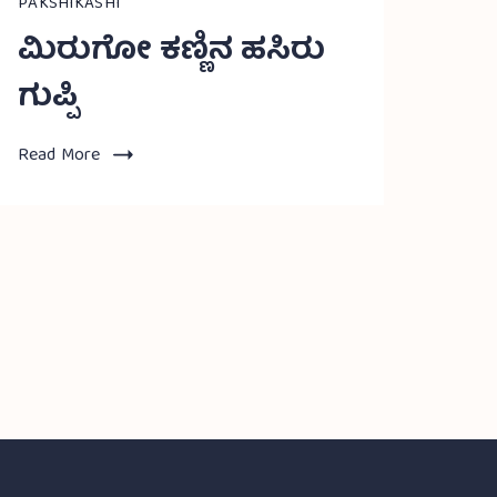
PAKSHIKASHI
ಮಿರುಗೋ ಕಣ್ಣಿನ ಹಸಿರು
ಗುಪ್ಪಿ
Read More