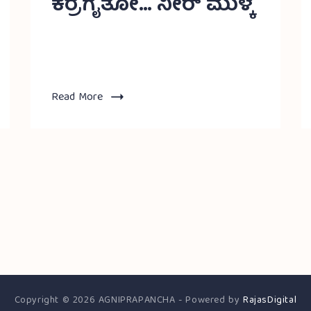
ಕರ್ರಗೈತೋ… ನೀರ್ ಮುಳ್ಕ
Read More
Copyright © 2026 AGNIPRAPANCHA - Powered by
RajasDigital