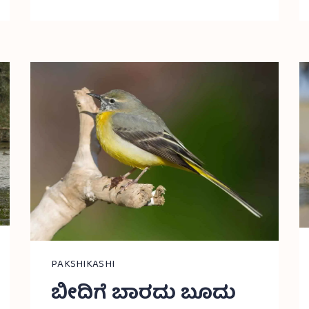
PAKSHIKASHI
ಬೀದಿಗೆ ಬಾರದು ಬೂದು