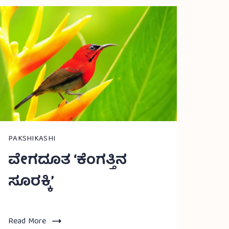
PAKSHIKASHI
ವೇಗದೂತ ‘ಕೆಂಗತ್ತಿನ
ಸೂರಕ್ಕಿ’
Read More