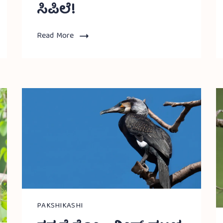
ಸಿಪಿಲೆ!
Read More
PAKSHIKASHI