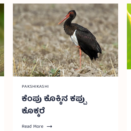
PAKSHIKASHI
ಕೆಂಪು ಕೊಕ್ಕಿನ ಕಪ್ಪು
ಕೊಕ್ಕರೆ
Read More