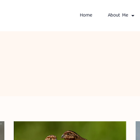
Home
About Me