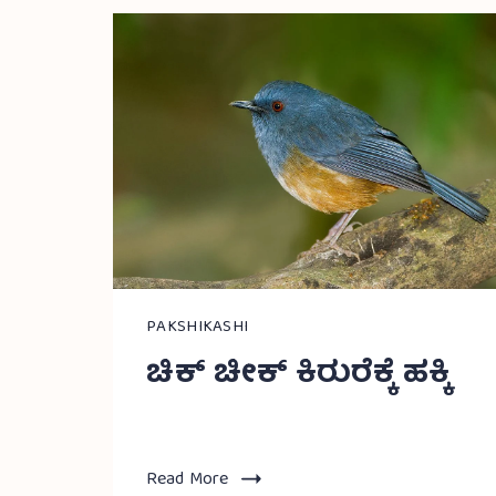
PAKSHIKASHI
ಚಿಕ್ ಚೀಕ್ ಕಿರುರೆಕ್ಕೆ ಹಕ್ಕಿ
Read More