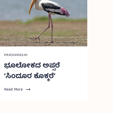
PAKSHIKASHI
ಭೂಲೋಕದ ಅಪ್ಸರೆ
‘ಸಿಂದೂರ ಕೊಕ್ಕರೆ’
Read More