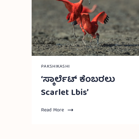
PAKSHIKASHI
‘ಸ್ಕಾರ್ಲೆಟ್ ಕೆಂಬರಲು
Scarlet Lbis’
Read More