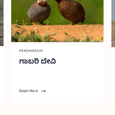
PAKSHIKASHI
ಗಾಬರಿ ದೇವಿ
Read More