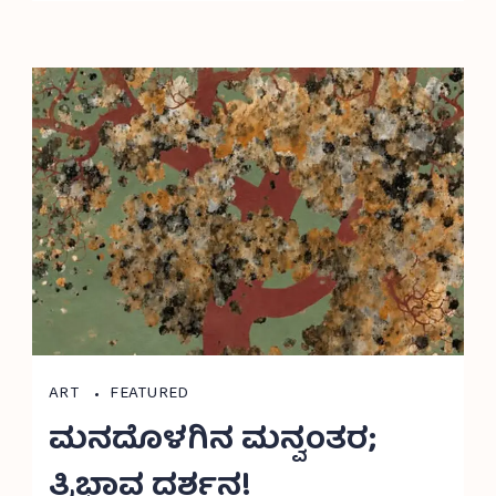
ART
FEATURED
ಮನದೊಳಗಿನ ಮನ್ವಂತರ;
ತ್ರಿಭಾವ ದರ್ಶನ!