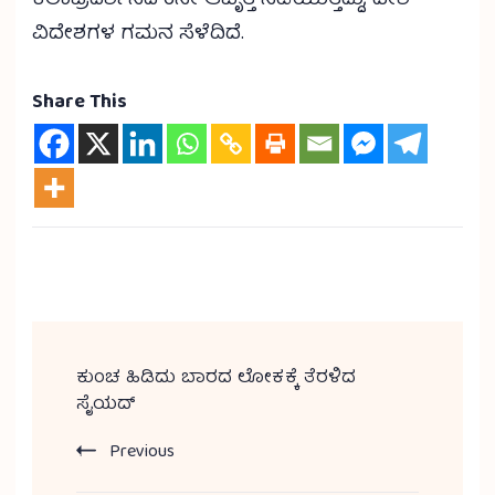
ಕಲಾಪ್ರದರ್ಶನದ 6ನೇ ಆವೃತ್ತಿ ನಡೆಯುತ್ತಿದ್ದು, ದೇಶ-
ವಿದೇಶಗಳ ಗಮನ ಸೆಳೆದಿದೆ.
Share This
ಕುಂಚ ಹಿಡಿದು ಬಾರದ ಲೋಕಕ್ಕೆ ತೆರಳಿದ
ಸೈಯದ್
Previous