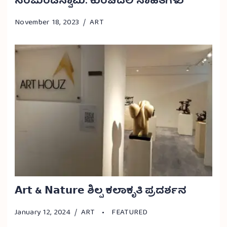
ನಂಜುಂಡಸ್ವಾಮಿ: ಕುಂಚದಲಿ ಸಾಹಿತಿಗಳು
November 18, 2023
ART
𝗔𝗿𝘁 & 𝗡𝗮𝘁𝘂𝗿𝗲 ಶಿಲ್ಪ ಕಲಾಕೃತಿ ಪ್ರದರ್ಶನ
January 12, 2024
ART
FEATURED