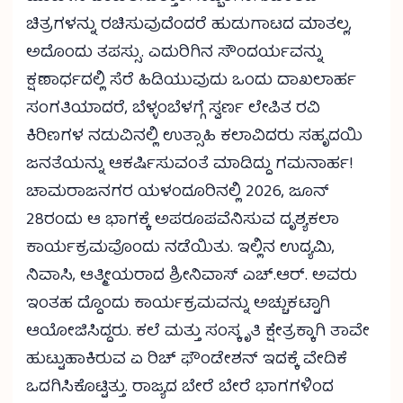
ಚಿತ್ರಗಳನ್ನು ರಚಿಸುವುದೆಂದರೆ ಹುಡುಗಾಟದ ಮಾತಲ್ಲ,
ಅದೊಂದು ತಪಸ್ಸು. ಎದುರಿಗಿನ ಸೌಂದರ್ಯವನ್ನು
ಕ್ಷಣಾರ್ಧದಲ್ಲಿ ಸೆರೆ ಹಿಡಿಯುವುದು ಒಂದು ದಾಖಲಾರ್ಹ
ಸಂಗತಿಯಾದರೆ, ಬೆಳ್ಳಂಬೆಳಗ್ಗೆ ಸ್ವರ್ಣ ಲೇಪಿತ ರವಿ
ಕಿರಿಣಗಳ ನಡುವಿನಲ್ಲಿ ಉತ್ಸಾಹಿ ಕಲಾವಿದರು ಸಹೃದಯಿ
ಜನತೆಯನ್ನು ಆಕರ್ಷಿಸುವಂತೆ ಮಾಡಿದ್ದು ಗಮನಾರ್ಹ!
ಚಾಮರಾಜನಗರ ಯಳಂದೂರಿನಲ್ಲಿ 2026, ಜೂನ್
28ರಂದು ಆ ಭಾಗಕ್ಕೆ ಅಪರೂಪವೆನಿಸುವ ದೃಶ್ಯಕಲಾ
ಕಾರ್ಯಕ್ರಮವೊಂದು ನಡೆಯಿತು. ಇಲ್ಲಿನ ಉದ್ಯಮಿ,
ನಿವಾಸಿ, ಆತ್ಮೀಯರಾದ ಶ್ರೀನಿವಾಸ್ ಎಚ್.ಆರ್. ಅವರು
ಇಂತಹ ದ್ದೊಂದು ಕಾರ್ಯಕ್ರಮವನ್ನು ಅಚ್ಚುಕಟ್ಟಾಗಿ
ಆಯೋಜಿಸಿದ್ದರು. ಕಲೆ ಮತ್ತು ಸಂಸ್ಕೃತಿ ಕ್ಷೇತ್ರಕ್ಕಾಗಿ ತಾವೇ
ಹುಟ್ಟುಹಾಕಿರುವ ಏ ರಿಚ್ ಫೌಂಡೇಶನ್ ಇದಕ್ಕೆ ವೇದಿಕೆ
ಒದಗಿಸಿಕೊಟ್ಟಿತ್ತು. ರಾಜ್ಯದ ಬೇರೆ ಬೇರೆ ಭಾಗಗಳಿಂದ