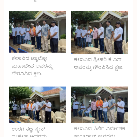
ಕಲಾವಿದ ಟ್ಯಾಬ್ಲೋ
ಕಲಾವಿದ ಶ್ರೀಹರಿ ಕೆ ಎಸ್
ಮಹಾದೇವ ಅವರನ್ನು
ಅವರನ್ನು ಗೌರವಿಸಿದ ಕ್ಷಣ.
ಗೌರವಿಸಿದ ಕ್ಷಣ.
ಕಲಾವಿದ, ಶಿಬಿರ ನಿರ್ದೇಶಕ
ಉರಗ ತಜ್ಞ ಸ್ನೇಕ್
ಕಾಂತರಾಜ್ ಅವರನ್ನು