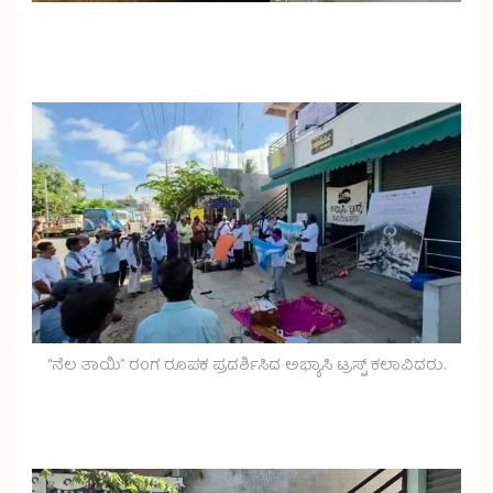
“ನೆಲ ತಾಯಿ” ರಂಗ ರೂಪಕ ಪ್ರದರ್ಶಿಸಿದ ಅಭ್ಯಾಸಿ ಟ್ರಸ್ಟ್ ಕಲಾವಿದರು.