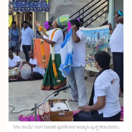
“ನೆಲ ತಾಯಿ” ರಂಗ ರೂಪಕ ಪ್ರದರ್ಶಿಸಿದ ಅಭ್ಯಾಸಿ ಟ್ರಸ್ಟ್ ಕಲಾವಿದರು.