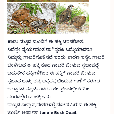
ಕಾ
ಡು ಸುತ್ತಿದ ಮಂದಿಗೆ ಈ ಹಕ್ಕಿ ಚಿರಪರಿಚಿತ.
ನಿವೆಸ್ಟೇ ದೈರ್ಯವಂತ ರಾಗಿದ್ದರೂ ಒಮ್ಮೆಯಾದರೂ
ನಿಮ್ಮನ್ನು ಗಾಬರಿಗೊಳಿಸದೆ ಇರದು. ಕಾರಣ ಇಸ್ಟೇ, ಗಾಬರಿ
ಬೀಳಿಸುವ ಈ ಹಕ್ಕಿ ಕೂಡ ಗಾಬರಿ ಬೀಳುವ ಸ್ವಭಾವದ್ದೆ.
ಬಹುತೇಕ ಹಕ್ಕಿಗಳಿಗಿಂತ ಈ ಹಕ್ಕಿಗೆ ಗಾಬರಿ ಬೀಳುವ
ಸ್ವಭಾವ ಜಾಸ್ತಿ. ತನ್ನ ಅಕ್ಕಪಕ್ಕ ಬೀಸುವ ಗಾಳಿಗೆ ತರಗಲೆ
ಅಲ್ಲಾಡಿದ ಸಪ್ಪಳವಾದರೂ ಕೆಲ ಕ್ಷಣದಲ್ಲೇ ಕಿ.ಮೀ.
ದೂರದಲ್ಲಿರುವ ಹಕ್ಕಿ ಇದು.
ರಾಜ್ಯದ ಎಲ್ಲಾ ಪ್ರದೇಶಗಳಲ್ಲಿ ನೋಡ ಸಿಗುವ ಈ ಹಕ್ಕಿ
‘ಬುರ್ಲಿ’ ಅರ್ಥಾತ್
Jungle Bush Quail
.