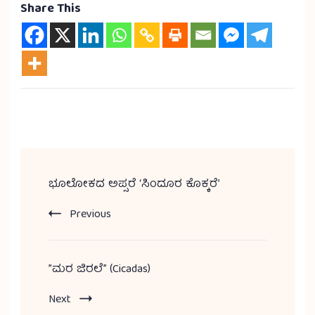
Share This
ಭೂಲೋಕದ ಅಪ್ಸರೆ ‘ಸಿಂದೂರ ಕೊಕ್ಕರೆ’
Previous
”ಮರ ಜಿರಲೆ” (Cicadas)
Next