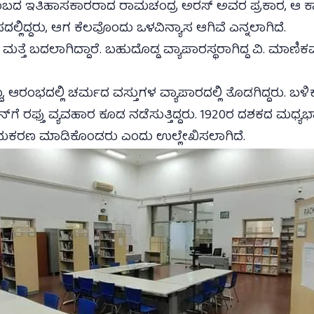
ಟುಂಬದ ಇತಿಹಾಸಕಾರರಾದ ರಾಮಚಂದ್ರ ಅರಸ್ ಅವರ ಪ್ರಕಾರ, ಆ ಕಾಲ
ಲ್ಲಿದ್ದರು, ಆಗ ಕೆಲವೊಂದು ಒಳವಿನ್ಯಾಸ ಆಗಿವೆ ಎನ್ನಲಾಗಿದೆ.
ೆ ಬದಲಾಗಿದ್ದಾರೆ. ಬಹುದೊಡ್ಡ ವ್ಯಾಪಾರಸ್ಥರಾಗಿದ್ದ ವಿ. ಮಾಣಿ
ಭದಲ್ಲಿ ಚರ್ಮದ ವಸ್ತುಗಳ ವ್ಯಾಪಾರದಲ್ಲಿ ತೊಡಗಿದ್ದರು. ಬಳಿಕ
್‌ಗೆ ರಫ್ತು ವ್ಯವಹಾರ ಕೂಡ ನಡೆಸುತ್ತಿದ್ದರು. 1920ರ ದಶಕದ ಮಧ್ಯಭ
ಾಮಕರಣ ಮಾಡಿಕೊಂಡರು ಎಂದು ಉಲ್ಲೇಖಿಸಲಾಗಿದೆ.