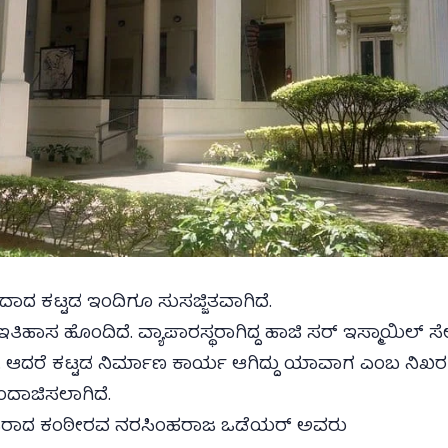
ಾದ ಕಟ್ಟಡ ಇಂದಿಗೂ ಸುಸಜ್ಜಿತವಾಗಿದೆ.
ಾಸ ಹೊಂದಿದೆ. ವ್ಯಾಪಾರಸ್ಥರಾಗಿದ್ದ ಹಾಜಿ ಸರ್ ಇಸ್ಮಾಯಿಲ್ ಸೇಠ್
ೆ. ಆದರೆ ಕಟ್ಟಡ ನಿರ್ಮಾಣ ಕಾರ್ಯ ಆಗಿದ್ದು‌ ಯಾವಾಗ ಎಂಬ ನಿಖರ 
ದಾಜಿಸಲಾಗಿದೆ.
ಜರಾದ ಕಂಠೀರವ ನರಸಿಂಹರಾಜ ಒಡೆಯರ್ ಅವರು