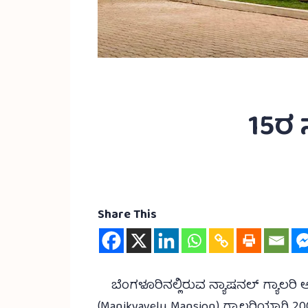
15ರ 
Share This
ಬೆಂಗಳೂರಿನಲ್ಲಿರುವ ನ್ಯಾಷನಲ್ ಗ್ಯಾಲರ
(Manikyavelu Mansion) ಗ್ಯಾಲರಿಯಾಗಿ 20