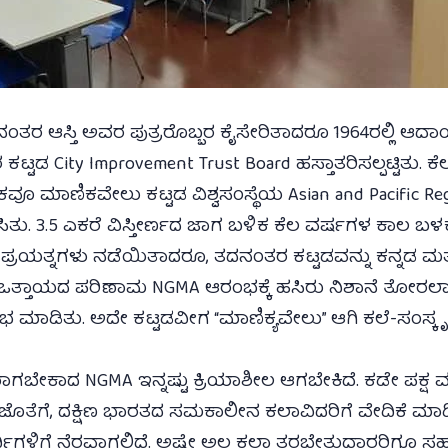
 ಆಸ್ತಿ ಅವರ ಪುತ್ರರೊಬ್ಬರ ಕೈಸೇರಿತಾದರೂ 1964ರಲ್ಲಿ ಆದಾಯ ತ
ಕಟ್ಟಡ City Improvement Trust Board ಹಸ್ತಾತರಿಸಲ್ಪಟ್ಟಿತು.
 ಮಾಣಿಕವೇಲು ಕಟ್ಟಡ ವಿಶ್ವಸಂಸ್ಥೆಯ Asian and Pacific Regi
ತು. 3.5 ಎಕರೆ ವಿಸ್ತೀರ್ಣದ ಜಾಗ ಬಳಿಕ ಕೆಲ ವರ್ಷಗಳ ಕಾಲ ಬಳಕೆಯ
ಪ್ರಯತ್ನಗಳು ನಡೆಯಿತಾದರೂ, ತದನಂತರ ಕಟ್ಟಡವನ್ನು ಕನ್ನಡ ಮತ್ತ
್ತಾಯದ ಪರಿಣಾಮ NGMA ಆರಂಭಕ್ಕೆ ಹಸಿರು ನಿಶಾನೆ ತೋರಲಾಯಿತ
ಾಡಿತು. ಅದೇ ಕಟ್ಟಡವೀಗ “ಮಾಣಿಕ್ಯವೇಲು” ಆಗಿ ಕಲೆ-ಸಂಸ್ಕೃತಿಯ
ಾಗಬೇಕಾದ NGMA ಇನ್ನಷ್ಟು ಕ್ರಿಯಾಶೀಲ ಆಗಬೇಕಿದೆ. ಕಡೇ ಪಕ್ಷ ವ
ತೆಗೆ, ದಕ್ಷಿಣ ಭಾರತದ ಸಮಕಾಲೀನ ಕಲಾವಿದರಿಗೆ ವೇದಿಕೆ ಮಾ
ರ್ಥಿಗಳಿಗೆ ನೆರವಾಗಲಿದೆ. ಅಷ್ಟೇ ಅಲ್ಲ ಕಲಾ ತರಬೇತುದಾರರಿಗೂ ಸಹ