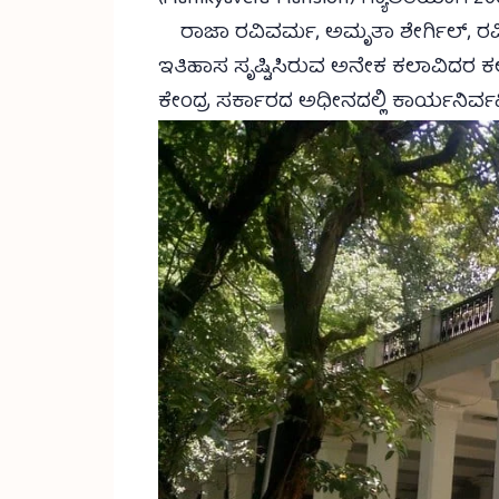
ರಾಜಾ ರವಿವರ್ಮ, ಅಮೃತಾ ಶೇರ್ಗಿಲ್, ರವ
ಇತಿಹಾಸ ಸೃಷ್ಟಿಸಿರುವ ಅನೇಕ ಕಲಾವಿದರ ಕಲಾಕ
ಕೇಂದ್ರ ಸರ್ಕಾರದ ಅಧೀನದಲ್ಲಿ ಕಾರ್ಯನಿರ್