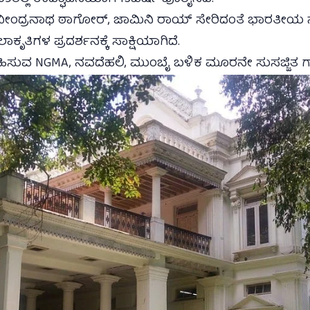
ೀಂದ್ರನಾಥ ಠಾಗೋರ್, ಜಾಮಿನಿ ರಾಯ್ ಸೇರಿದಂತೆ ಭಾರತೀಯ ನ
ೃತಿಗಳ ಪ್ರದರ್ಶನಕ್ಕೆ ಸಾಕ್ಷಿಯಾಗಿದೆ.
ವಹಿಸುವ NGMA, ನವದೆಹಲಿ, ಮುಂಬೈ ಬಳಿಕ ಮೂರನೇ ಸುಸಜ್ಜಿತ ಗ್ಯ