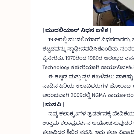
| ಮುದಲಿಯಾರ್ ನಿಧನ ಬಳಿಕ |
1939ರಲ್ಲಿ ಮುದಲಿಯಾರ್ ನಿಧನರಾದರು, ನಂತರ
ಕಟ್ಟಡವನ್ನು ಸ್ವಾಧೀನಪಡಿಸಿಕೊಂಡಿತು. ನಂತರ 
ಕೈಸೇರಿತು. 1970ರಿಂದ 1980ರ ಆರಂಭದ ತನಕವೂ
Technology ಕಚೇರಿಯಾಗಿ ಕಾರ್ಯನಿರ್ವಹಿಸಿ
ಈ ಕಟ್ಟಡ ಮತ್ತು ಸ್ಥಳ ಕಬಳಿಸಲು ಸಾಕಷ್ಟು 
ನಾಡಿನ ಹಿರಿಯ ಕಲಾವಿದರುಗಳ ಹೋರಾಟ, ಒತ
ಆರಂಭವಾಗಿ 2009ರಲ್ಲಿ NGMA ಕಾರ್ಯಾರಂಭ ಮ
| ಮನವಿ |
ನವ್ಯ ಕಲಾಕೃತಿಗಳ ಪ್ರದರ್ಶನಕ್ಕೆ ವೇದಿಕೆಯ
ಉತ್ತಮ ಕಲಾಪ್ರದರ್ಶನ ಆಯೋಜಿಸುವುದರ ಜೊ
ಕಲಾವಿದರ ಶಿಬಿರ ನಡೆಸಿ. ಇದು ಕಲಾ ವಿದ್ಯಾ