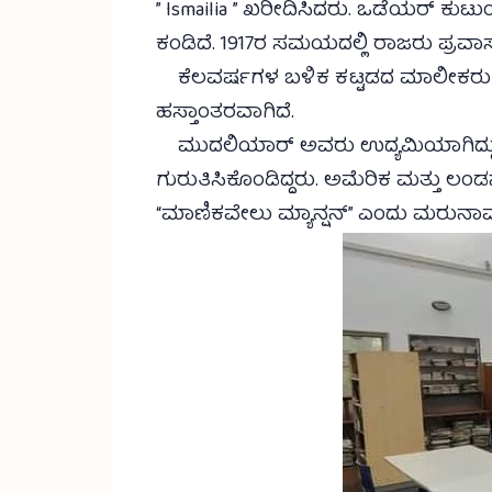
” Ismailia ” ಖರೀದಿಸಿದರು. ಒಡೆಯರ್ ಕು
ಕಂಡಿದೆ. 1917ರ ಸಮಯದಲ್ಲಿ ರಾಜರು ಪ್ರವಾಸದ
ಕೆಲವರ್ಷಗಳ ಬಳಿಕ ಕಟ್ಟಡದ ಮಾಲೀಕರು ಮತ್ತ
ಹಸ್ತಾಂತರವಾಗಿದೆ.
ಮುದಲಿಯಾರ್ ಅವರು ಉದ್ಯಮಿಯಾಗಿದ್ದು, ಆರಂ
ಗುರುತಿಸಿಕೊಂಡಿದ್ದರು. ಅಮೆರಿಕ ಮತ್ತು ಲಂಡನ
“ಮಾಣಿಕವೇಲು ಮ್ಯಾನ್ಷನ್” ಎಂದು ಮರುನ