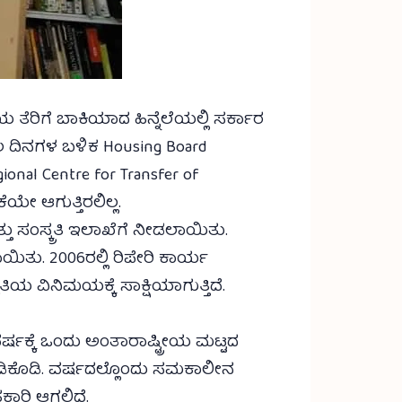
ೆರಿಗೆ ಬಾಕಿಯಾದ ಹಿನ್ನೆಲೆಯಲ್ಲಿ ಸರ್ಕಾರ
 ಕೆಲ ದಿನಗಳ ಬಳಿಕ Housing Board
onal Centre for Transfer of
ೇ ಆಗುತ್ತಿರಲಿಲ್ಲ.
ು ಸಂಸ್ಕ್ರತಿ ಇಲಾಖೆಗೆ ನೀಡಲಾಯಿತು.
ು. 2006ರಲ್ಲಿ ರಿಪೇರಿ ಕಾರ್ಯ
 ವಿನಿಮಯಕ್ಕೆ ಸಾಕ್ಷಿಯಾಗುತ್ತಿದೆ.
ರ್ಷಕ್ಕೆ ಒಂದು ಅಂತಾರಾಷ್ಟ್ರೀಯ ಮಟ್ಟದ
ಡಿಕೊಡಿ. ವರ್ಷದಲ್ಲೊಂದು ಸಮಕಾಲೀನ
ಕಾರಿ ಆಗಲಿದೆ.