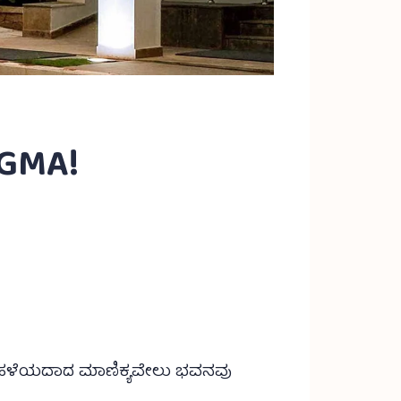
NGMA!
್ಷ ಹಳೆಯದಾದ ಮಾಣಿಕ್ಯವೇಲು ಭವನವು