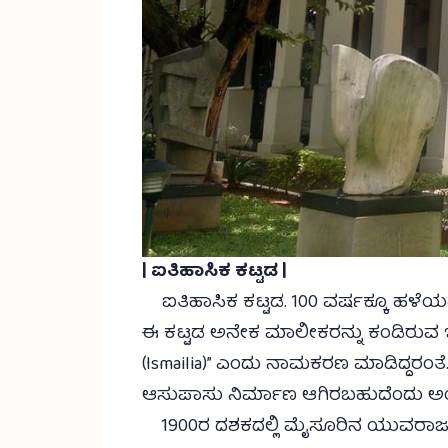
| ಐತಿಹಾಸಿಕ ಕಟ್ಟಡ |
ಐತಿಹಾಸಿಕ ಕಟ್ಟಡ. 100 ವರ್ಷಕ್ಕೂ ಹಳೆಯದ
ಈ ಕಟ್ಟಡ ಅನೇಕ ಮಾಲೀಕರನ್ನು ಕಂಡಿರುವ ಇತಿಹ
(Ismailia)” ಎಂದು ನಾಮಕರಣ ಮಾಡಿದ್ದರಂತ
ಆಸುಪಾಸು ನಿರ್ಮಾಣ ಆಗಿರಬಹುದೆಂದು ಅಂ
1900ರ ದಶಕದಲ್ಲಿ ಮೈಸೂರಿನ ಯುವರಾ