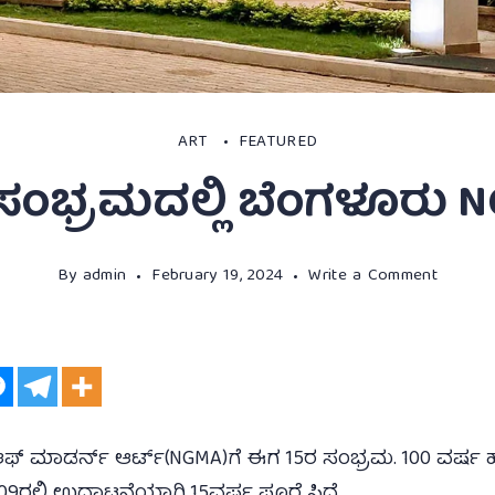
ART
FEATURED
ಸಂಭ್ರಮದಲ್ಲಿ ಬೆಂಗಳೂರು 
By
admin
February 19, 2024
Write a Comment
ಿ ಆಫ್ ಮಾಡರ್ನ್ ಆರ್ಟ್(NGMA)ಗೆ ಈಗ 15ರ ಸಂಭ್ರಮ. 100 ವರ
09ರಲ್ಲಿ ಉದ್ಘಾಟನೆಯಾಗಿ 15ವರ್ಷ ಪೂರೈಸಿದೆ.