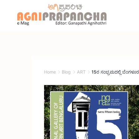
Home
Blog
ART
15ರ ಸಂಭ್ರಮದಲ್ಲಿ ಬೆಂಗಳ