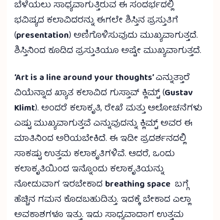
ಬೆಳೆಯಲು ಸಾಧ್ಯವಾಗುತ್ತಿರುವ ಈ ಸಂದರ್ಭದಲ್ಲಿ
ಭವಿಷ್ಯದ ಕಲಾವಿದರನ್ನು ಈಗಲೇ ಶಿಸ್ತಿನ ಪ್ರಸ್ತುತಿಗೆ
(
presentation
) ಅಣಿಗೊಳಿಸುವುದು ಮುಖ್ಯವಾಗುತ್ತದೆ.
ಶಿಸ್ತಿನಿಂದ ಕೂಡಿದ ಪ್ರಸ್ತುತಿಯೂ ಅಷ್ಟೇ ಮುಖ್ಯವಾಗುತ್ತದೆ.
‘Art is a line around your thoughts’
ಎನ್ನುತ್ತಾರೆ
ವಿಯೆನ್ನಾದ ಖ್ಯಾತ ಕಲಾವಿದ ಗುಸ್ತಾವ್ ಕ್ಲಿಮ್ಟ್ (
Gustav
Klimt
). ಅಂದರೆ ಕಲಾಕೃತಿ, ರೇಖೆ ಮತ್ತು ಆಲೋಚನೆಗಳು
ಎಷ್ಟು ಮುಖ್ಯವಾಗುತ್ತವೆ ಎನ್ನುವುದನ್ನು ಕ್ಲಿಮ್ಟ್ ಅವರ ಈ
ಮಾತಿನಿಂದ ಅರಿಯಬೇಕಿದೆ. ಈ ಇಡೀ ಪ್ರದರ್ಶನದಲ್ಲಿ
ಸಾಕಷ್ಟು ಉತ್ತಮ ಕಲಾಕೃತಿಗಳಿವೆ. ಆದರೆ, ಒಂದು
ಕಲಾಕೃತಿಯಿಂದ ಇನ್ನೊಂದು ಕಲಾಕೃತಿಯನ್ನು
ನೋಡುವಾಗ ಇರಬೇಕಾದ
breathing space
ಬಗ್ಗೆ
ಹೆಚ್ಚಿನ ಗಮನ ಕೊಡಬಹುದಿತ್ತು. ಇದಕ್ಕೆ ಬೇಕಾದ ಎಲ್ಲಾ
ಅವಕಾಶಗಳೂ ಇತ್ತು. ಇದು ಸಾಧ್ಯವಾದಾಗ ಉತ್ತಮ