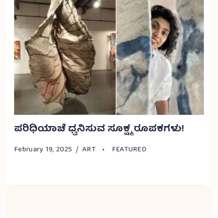
ಪರಿಧಿಯಾಚೆ ಧ್ವನಿಸುವ ಸೂಕ್ಷ್ಮ ರೂಪಕಗಳು!
February 19, 2025
ART
FEATURED