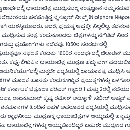
ಣಾರ್ಧದಲ್ಲಿ ಛಾಯಾಚಿತ್ರ ಮುದ್ರಿಸಬಲ್ಲ ತಂತ್ರಜ್ಞಾನ ನಮ್ಮ ನಡುವೆ
ೇಬೇಕೆಂದು ಹಠಹೊತ್ತಿದ್ದ ನೈಸ್ಫೋರ್ ನೀಪ್ಸ್ (Nicéphore Niépc
ಯಶಸ್ವಿಯಾದರು. ಆದರೆ, ಪ್ರಯತ್ನ ಅಷ್ಟಕ್ಕೇ ನಿಲ್ಲಲಿಲ್ಲ. ತದನಂತರ
ೂಲಕ ಮುದ್ರಿಸುವ ತಂತ್ರ ಕಂಡುಕೊಂಡರು. ಚಿತ್ರಗಳನ್ನು ನೆಗೆಟಿವ್
ದಷ್ಟು ಪ್ರಯೋಗಗಳು ನಡೆದವು. 1850ರ ಸಂದರ್ಭದಲ್ಲಿ
್ನವೂ ಸಫಲತೆ ಕಂಡಿತು. 1890ರ ಸಂದರ್ಭದಲ್ಲಿ ಜಿಲಾಟಿನ್ ಮುದ್ರಣ
 ಬಂತು. ಕಪ್ಪು-ಬಿಳುಪಿನ ಛಾಯಾಚಿತ್ರ ಮುದ್ರಣ ಹೆಚ್ಚು ವೇಗ ಪಡೆದುಕೊ
ಧುನಿಕಯುಗದಲ್ಲಿ ಮತ್ತದೇ ಪದ್ಧತಿಯಲ್ಲಿ ಛಾಯಾಚಿತ್ರ ಮುದ್ರಿಸಿ
ನ್ವೇಷಣೆಗಳ ಮೂಲಕ ಹೊಸತು ಕಂಡುಕೊಳ್ಳುವ ಪ್ರಯತ್ನಗಳನ್ನು ಒಳ
 ಕರ್ನಾಟಕ ಚಿತ್ರಕಲಾ ಪರಿಷತ್ ಗ್ಯಾಲರಿ 1 ಮತ್ತು 2ರಲ್ಲಿ ನಡೆಯುತ್ತ
ುಪಾ, ರಾಜಕುಮಾರ್ ಕೃಷ್ಣ, ರಮೇಶ್ ಅಡ್ಕೋಳಿ, ಸಬೀರ್ ಅಹ್ಮದ್ 
ಗದಲ್ಲಿ ಶತಮಾನಗಳ ಹಿಂದಿನ ಬಹಳ ಅಪರೂಪದ ಪದ್ಧತಿಯಲ್ಲಿ ಮುದ್ರಿಸ
ುವುದು ಶ್ಲಾಘನೀಯ. ಮುದ್ರಣಕ್ಕೆ ಛಾಯಾಚಿತ್ರಗಳ ಆಯ್ಕೆಯಲ್ಲಿ ಇನ್ನ
ತಹ ಛಾಯಾಚಿತ್ರಗಳನ್ನು ಆಯ್ದುಕೊಂಡಿದ್ದರೆ ಬಹುಶಃ ಮುದ್ರಣದ ಗುಣಮಟ