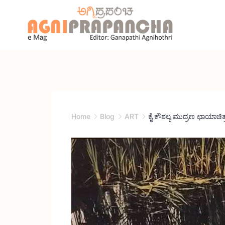
Home
Blog
ART
ಕೈ ಕೌಶಲ್ಯ ಮುದ್ರಣ ಛಾಯಾಚಿತ್ರ