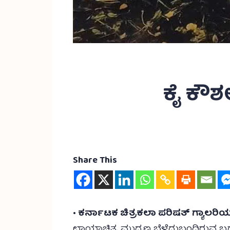
ಕೈ ಕೌಶ
Share This
• ಕರ್ನಾಟಕ ಚಿತ್ರಕಲಾ ಪರಿಷತ್ ಗ್ಯಾಲರಿ
ಛಾಯಾಚಿತ್ರ ಮುದ್ರಣ ಬೆಳೆದುಬಂದಿರುವ ಬಗೆ