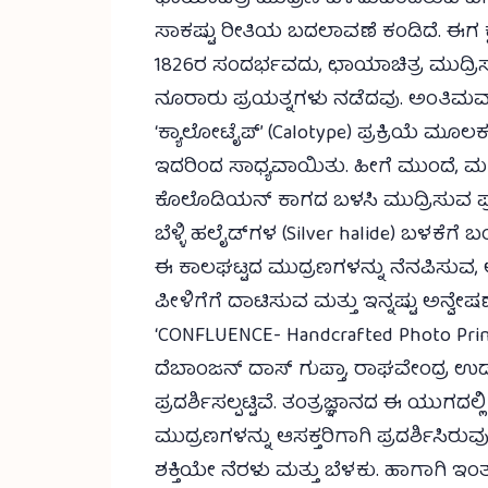
ಸಾಕಷ್ಟು ರೀತಿಯ ಬದಲಾವಣೆ ಕಂಡಿದೆ. ಈಗ ಕ್ಷ
1826ರ ಸಂದರ್ಭವದು, ಛಾಯಾಚಿತ್ರ ಮುದ್ರಿಸಲ
ನೂರಾರು ಪ್ರಯತ್ನಗಳು ನಡೆದವು. ಅಂತಿಮವಾಗಿ 
‘ಕ್ಯಾಲೋಟೈಪ್’ (Calotype) ಪ್ರಕ್ರಿಯೆ ಮ
ಇದರಿಂದ ಸಾಧ್ಯವಾಯಿತು. ಹೀಗೆ ಮುಂದೆ, ಮಗ
ಕೊಲೊಡಿಯನ್ ಕಾಗದ ಬಳಸಿ ಮುದ್ರಿಸುವ ಪ್ರಯತ
ಬೆಳ್ಳಿ ಹಲೈಡ್‌ಗಳ (Silver halide) ಬಳಕೆಗೆ
ಈ ಕಾಲಘಟ್ಟದ ಮುದ್ರಣಗಳನ್ನು ನೆನಪಿಸುವ, ಆ
ಪೀಳಿಗೆಗೆ ದಾಟಿಸುವ ಮತ್ತು ಇನ್ನಷ್ಟು ಅ
‘CONFLUENCE- Handcrafted Photo Prints’
ದೆಬಾಂಜನ್ ದಾಸ್ ಗುಪ್ತಾ, ರಾಘವೇಂದ್ರ ಉಡ
ಪ್ರದರ್ಶಿಸಲ್ಪಟ್ಟಿವೆ. ತಂತ್ರಜ್ಞಾನದ ಈ ಯು
ಮುದ್ರಣಗಳನ್ನು ಆಸಕ್ತರಿಗಾಗಿ ಪ್ರದರ್ಶಿಸಿರ
ಶಕ್ತಿಯೇ ನೆರಳು ಮತ್ತು ಬೆಳಕು. ಹಾಗಾಗಿ ಇಂ